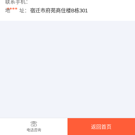
联系手机：
****
地 址：
宿迁市府苑商住楼B栋301
返回首页
电话咨询