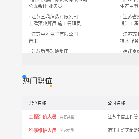
总账会计
业务员
生产主管
· 江苏三鼎织造有限公司
· 江苏
土建预决算员
施工管理员
设计工程
· 江苏中雅电子有限公司
· 江苏
普工
技术服务
· 江苏秀强玻璃集团
· 宿迁
会计（中级）
普工
客户主管
热门职位
职位名称
公司名称
工程造价人员
江苏中信工程管
其它类型
维修维护人员
宿迁市新天地数
其它类型