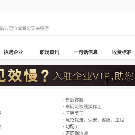
招聘企业
职场资讯
一句话信息
收费标准
· 售后客服
· 车间流水线操作工
名
· 店铺美工
· 急招保洁，保安，客服，工程
名
· 切配工
· 家庭保洁师