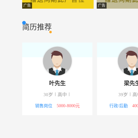
招标代理人员
江苏中信工程管
其它类型
广告
广告
普工
江苏中雅电子有
其它类型
简历推荐
会计（中级）
江苏秀强玻璃
其它类型
安全管理员
宿迁实华运输有
其它类型
普工
江苏秀强玻璃
其它类型
总账会计
宿迁东鹏国际贸
其它类型
叶先生
梁先
文秘
宿迁市新天地数
其它类型
30岁
高中
39岁
高
市场主管
江苏国盾科技实
其它类型
00元
销售岗位
5000-8000元
行政/后勤
40