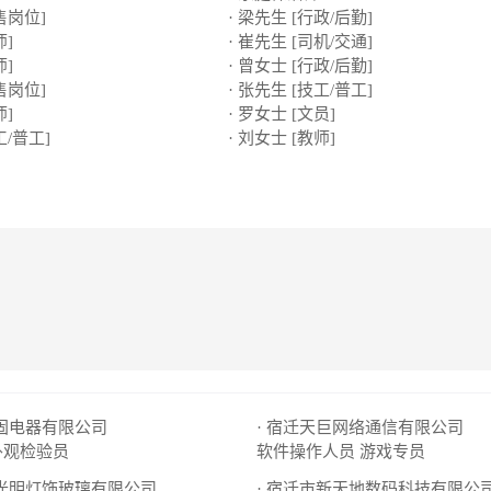
售岗位]
· 梁先生 [行政/后勤]
师]
· 崔先生 [司机/交通]
师]
· 曾女士 [行政/后勤]
售岗位]
· 张先生 [技工/普工]
师]
· 罗女士 [文员]
工/普工]
· 刘女士 [教师]
科固电器有限公司
· 宿迁天巨网络通信有限公司
外观检验员
软件操作人员
游戏专员
市光明灯饰玻璃有限公司
· 宿迁市新天地数码科技有限公