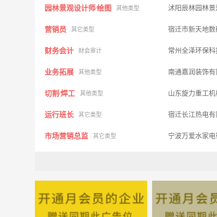
园林景观设计师∕绘图
沭阳辰林园林景
其他类型
营销员
宿迁市新天地数
其它类型
财务会计
常州全泽环保科
财会审计
业务拓展
南通嘉润装饰有
其他类型
切割∕焊工
山东旋力重工机
其他类型
运行班长
宿迁长江热电有
其它类型
市场营销总监
宁波万爱水家电
其它类型
设计工程师
江苏省交通科学
其它类型
出纳
江苏华凯置业有
其它类型
试验员
江苏省交通科学
其它类型